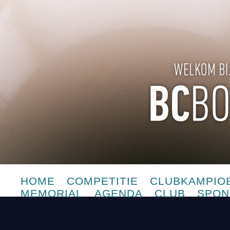
HOME
COMPETITIE
CLUBKAMPIO
MEMORIAL
AGENDA
CLUB
SPON