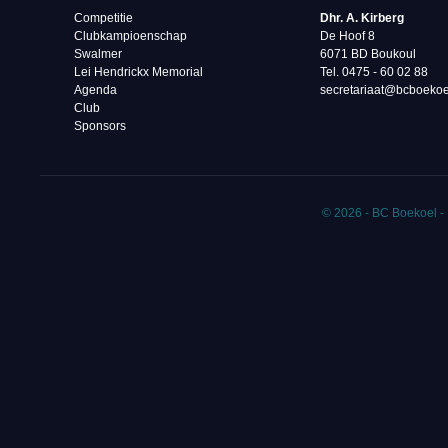
Competitie
Dhr. A. Kirberg
Clubkampioenschap
De Hoof 8
Swalmer
6071 BD Boukoul
Lei Hendrickx Memorial
Tel. 0475 - 60 02 88‬
Agenda
secretariaat@bcboekoe
Club
Sponsors
© 2026 - BC Boekoel -