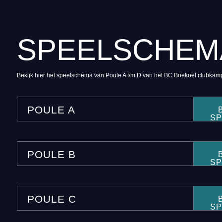
SPEELSCHEM
Bekijk hier het speelschema van Poule A t/m D van het BC Boekoel clubka
POULE A
S
POULE B
S
POULE C
S