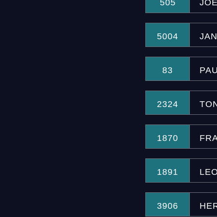
505
JO
5004
JAN
83
PA
2324
TO
1870
FR
1891
LE
3906
HE