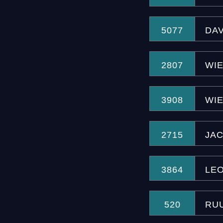
5077
DA
2807
WI
3908
WIE
2715
JAC
3864
LE
520
RU