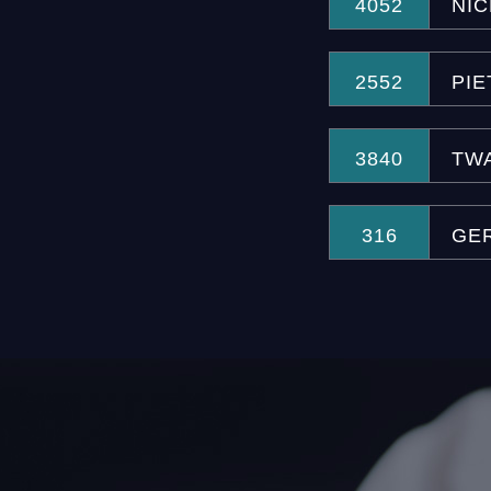
4052
NI
2552
PIE
3840
TW
316
GE