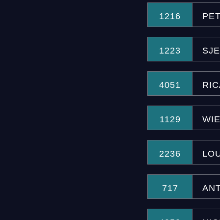
1216
PE
1223
SJ
4051
RI
1129
WIE
2236
LOU
717
AN