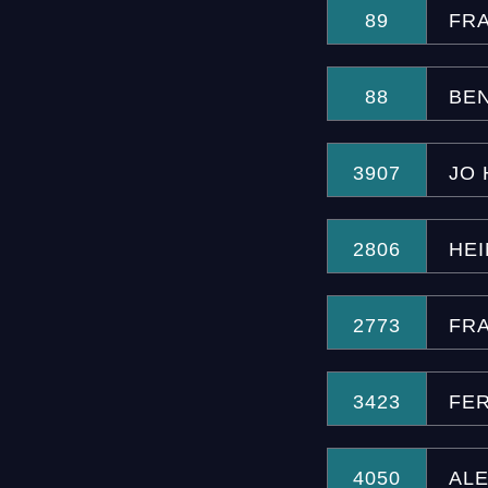
89
FR
88
BE
3907
JO
2806
HEI
2773
FR
3423
FE
4050
ALE