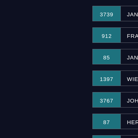
3739
JA
912
FR
85
JA
1397
WI
3767
JO
87
HE