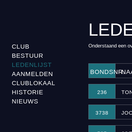
LEDE
Onderstaand een ove
CLUB
BESTUUR
LEDENLIJST
BONDSNR.
NA
AANMELDEN
CLUBLOKAAL
HISTORIE
236
TO
NIEUWS
3738
JO