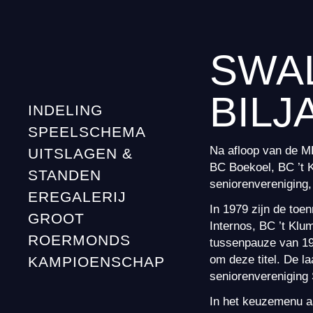
SWA
BILJ
INDELING
SPEELSCHEMA
Na afloop van de ML
UITSLAGEN &
BC Boekoel, BC ’t 
STANDEN
seniorenvereniging,
EREGALERIJ
In 1979 zijn de toe
GROOT
Internos, BC ’t Kl
ROERMONDS
tussenpauze van 198
om deze titel. De la
KAMPIOENSCHAP
seniorenverenigin
In het keuzemenu aa