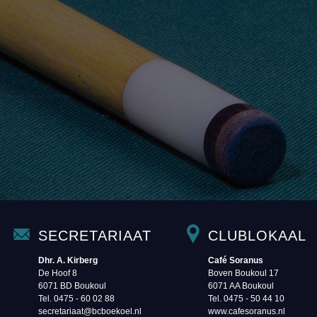
SECRETARIAAT
CLUBLOKAAL
Dhr. A. Kirberg
Café Soranus
De Hoof 8
Boven Boukoul 17
6071 BD Boukoul
6071 AA Boukoul
Tel. 0475 - 60 02 88‬
Tel. 0475 - 50 44 10
secretariaat@bcboekoel.nl
www.cafesoranus.nl