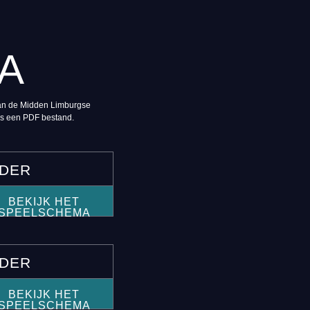
A
van de Midden Limburgse
als een PDF bestand.
ADER
BEKIJK HET
SPEELSCHEMA
ADER
BEKIJK HET
SPEELSCHEMA