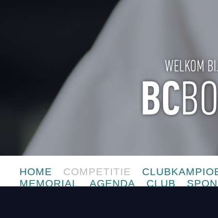
HOME
COMPETITIE
CLUBKAMPIO
MEMORIAL
AGENDA
CLUB
SPON