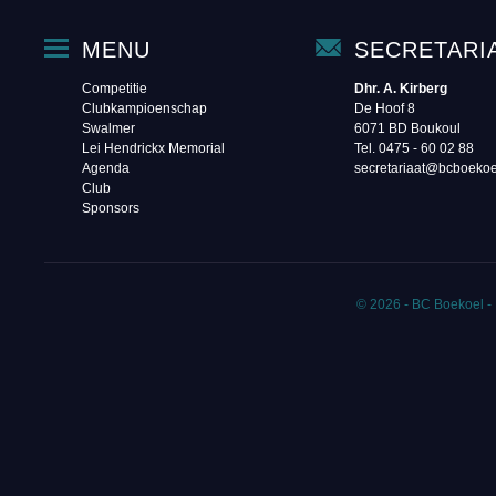
MENU
SECRETARI
Competitie
Dhr. A. Kirberg
Clubkampioenschap
De Hoof 8
Swalmer
6071 BD Boukoul
Lei Hendrickx Memorial
Tel. 0475 - 60 02 88‬
Agenda
secretariaat@bcboekoe
Club
Sponsors
© 2026 - BC Boekoel -