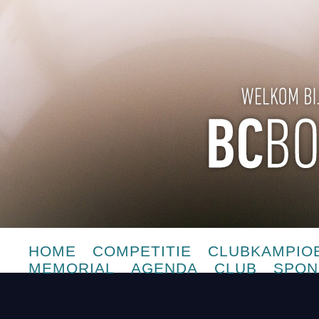
HOME
COMPETITIE
CLUBKAMPIO
MEMORIAL
AGENDA
CLUB
SPON