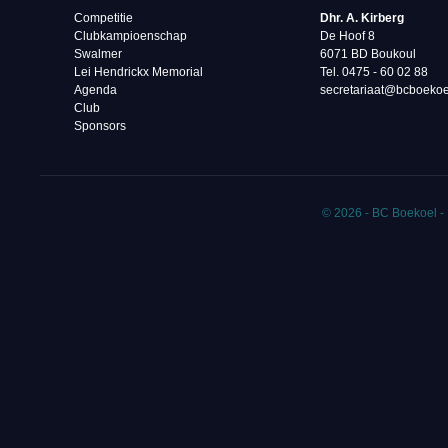
Competitie
Dhr. A. Kirberg
Clubkampioenschap
De Hoof 8
Swalmer
6071 BD Boukoul
Lei Hendrickx Memorial
Tel. 0475 - 60 02 88‬
Agenda
secretariaat@bcboekoe
Club
Sponsors
© 2026 - BC Boekoel -