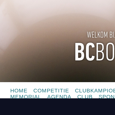
HOME
COMPETITIE
CLUBKAMPIO
MEMORIAL
AGENDA
CLUB
SPON