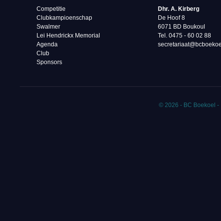
Competitie
Dhr. A. Kirberg
Clubkampioenschap
De Hoof 8
Swalmer
6071 BD Boukoul
Lei Hendrickx Memorial
Tel. 0475 - 60 02 88‬
Agenda
secretariaat@bcboekoe
Club
Sponsors
© 2026 - BC Boekoel -