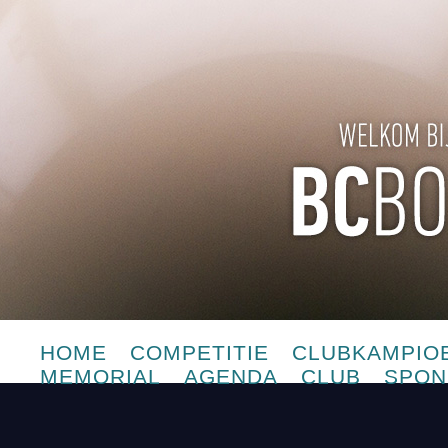
HOME
COMPETITIE
CLUBKAMPIO
MEMORIAL
AGENDA
CLUB
SPON