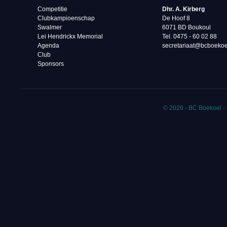
Competitie
Dhr. A. Kirberg
Clubkampioenschap
De Hoof 8
Swalmer
6071 BD Boukoul
Lei Hendrickx Memorial
Tel. 0475 - 60 02 88‬
Agenda
secretariaat@bcboekoe
Club
Sponsors
© 2026 - BC Boekoel -