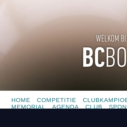
HOME
COMPETITIE
CLUBKAMPIO
MEMORIAL
AGENDA
CLUB
SPON