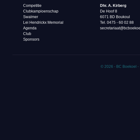
Competitie
Dhr. A. Kirberg
Clubkampioenschap
De Hoof 8
Swalmer
6071 BD Boukoul
Lei Hendrickx Memorial
Tel. 0475 - 60 02 88‬
Agenda
secretariaat@bcboekoe
Club
Sponsors
© 2026 - BC Boekoel -