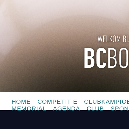
HOME
COMPETITIE
CLUBKAMPIO
MEMORIAL
AGENDA
CLUB
SPON