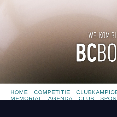
HOME
COMPETITIE
CLUBKAMPIO
MEMORIAL
AGENDA
CLUB
SPON