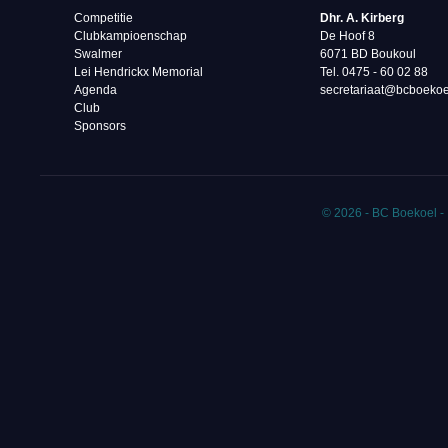
Competitie
Dhr. A. Kirberg
Clubkampioenschap
De Hoof 8
Swalmer
6071 BD Boukoul
Lei Hendrickx Memorial
Tel. 0475 - 60 02 88‬
Agenda
secretariaat@bcboekoe
Club
Sponsors
© 2026 - BC Boekoel -