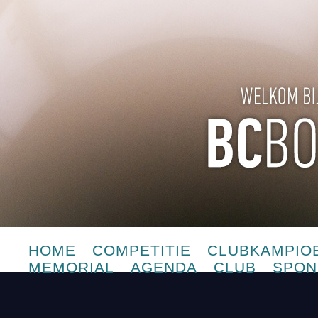
HOME
COMPETITIE
CLUBKAMPIO
MEMORIAL
AGENDA
CLUB
SPON