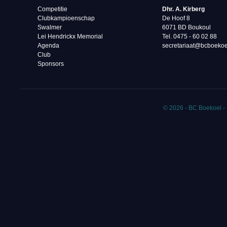
Competitie
Dhr. A. Kirberg
Clubkampioenschap
De Hoof 8
Swalmer
6071 BD Boukoul
Lei Hendrickx Memorial
Tel. 0475 - 60 02 88‬
Agenda
secretariaat@bcboekoe
Club
Sponsors
© 2026 - BC Boekoel -