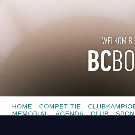
HOME
COMPETITIE
CLUBKAMPIO
MEMORIAL
AGENDA
CLUB
SPON