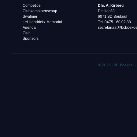
Competitie
Dhr. A. Kirberg
Clubkampioenschap
De Hoof 8
Swalmer
6071 BD Boukoul
Lei Hendrickx Memorial
Tel. 0475 - 60 02 88‬
Agenda
secretariaat@bcboekoe
Club
Sponsors
© 2026 - BC Boekoel -