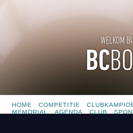
HOME
COMPETITIE
CLUBKAMPIO
MEMORIAL
AGENDA
CLUB
SPON