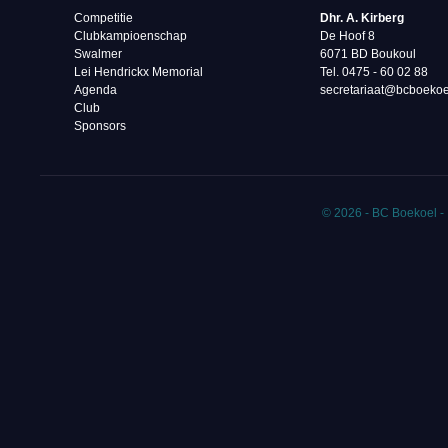
Competitie
Dhr. A. Kirberg
Clubkampioenschap
De Hoof 8
Swalmer
6071 BD Boukoul
Lei Hendrickx Memorial
Tel. 0475 - 60 02 88‬
Agenda
secretariaat@bcboekoe
Club
Sponsors
© 2026 - BC Boekoel -