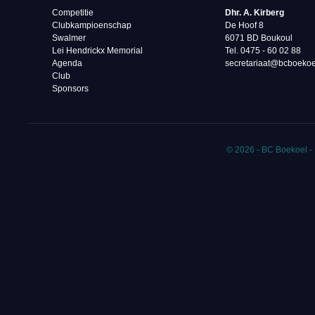
Competitie
Dhr. A. Kirberg
Clubkampioenschap
De Hoof 8
Swalmer
6071 BD Boukoul
Lei Hendrickx Memorial
Tel. 0475 - 60 02 88‬
Agenda
secretariaat@bcboekoe
Club
Sponsors
© 2026 - BC Boekoel -