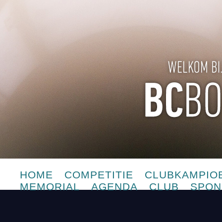
HOME
COMPETITIE
CLUBKAMPIO
MEMORIAL
AGENDA
CLUB
SPON