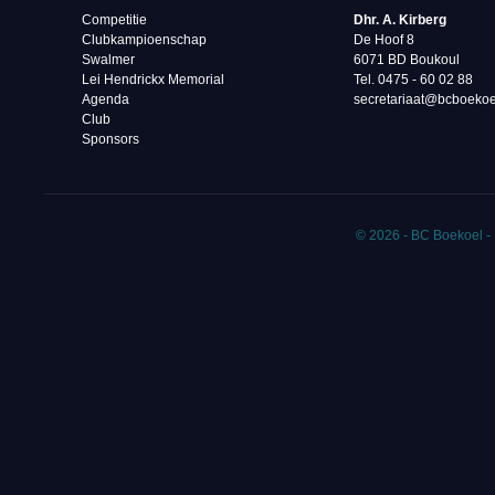
Competitie
Dhr. A. Kirberg
Clubkampioenschap
De Hoof 8
Swalmer
6071 BD Boukoul
Lei Hendrickx Memorial
Tel. 0475 - 60 02 88‬
Agenda
secretariaat@bcboekoe
Club
Sponsors
© 2026 - BC Boekoel -