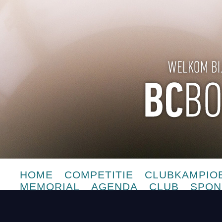
HOME
COMPETITIE
CLUBKAMPIO
MEMORIAL
AGENDA
CLUB
SPON