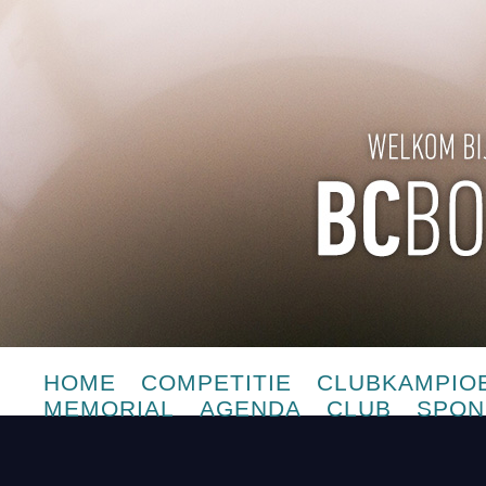
HOME
COMPETITIE
CLUBKAMPIO
MEMORIAL
AGENDA
CLUB
SPON