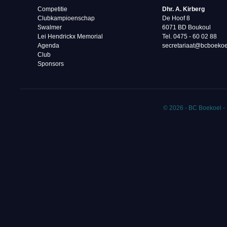
Competitie
Dhr. A. Kirberg
Clubkampioenschap
De Hoof 8
Swalmer
6071 BD Boukoul
Lei Hendrickx Memorial
Tel. 0475 - 60 02 88‬
Agenda
secretariaat@bcboekoe
Club
Sponsors
© 2026 - BC Boekoel -