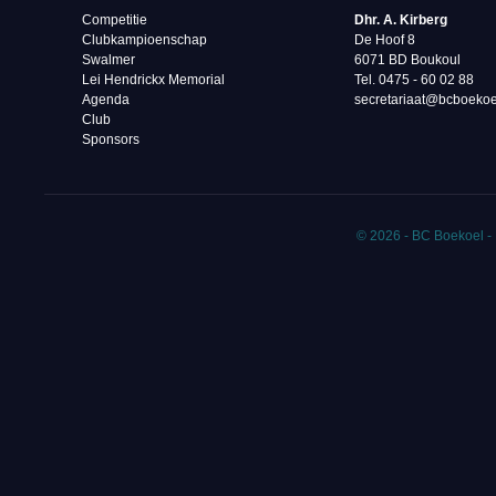
Competitie
Dhr. A. Kirberg
Clubkampioenschap
De Hoof 8
Swalmer
6071 BD Boukoul
Lei Hendrickx Memorial
Tel. 0475 - 60 02 88‬
Agenda
secretariaat@bcboekoe
Club
Sponsors
© 2026 - BC Boekoel -