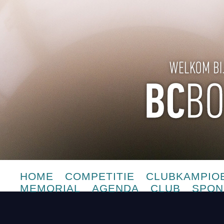
HOME
COMPETITIE
CLUBKAMPIO
MEMORIAL
AGENDA
CLUB
SPON