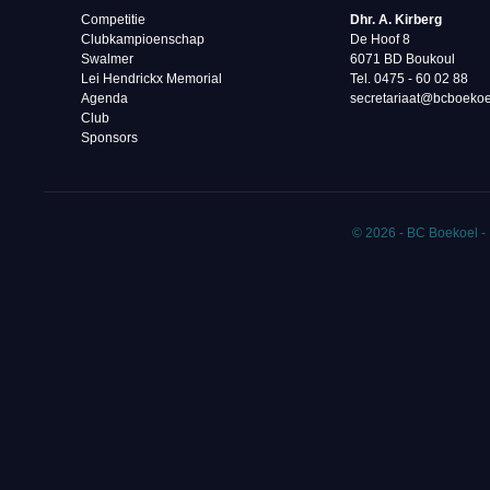
Competitie
Dhr. A. Kirberg
Clubkampioenschap
De Hoof 8
Swalmer
6071 BD Boukoul
Lei Hendrickx Memorial
Tel. 0475 - 60 02 88‬
Agenda
secretariaat@bcboekoe
Club
Sponsors
© 2026 - BC Boekoel -