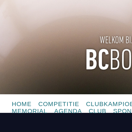
HOME
COMPETITIE
CLUBKAMPIO
MEMORIAL
AGENDA
CLUB
SPON