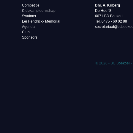
Competitie
Dhr. A. Kirberg
Clubkampioenschap
De Hoof 8
Swalmer
6071 BD Boukoul
Lei Hendrickx Memorial
Tel. 0475 - 60 02 88‬
Agenda
secretariaat@bcboekoe
Club
Sponsors
© 2026 - BC Boekoel -