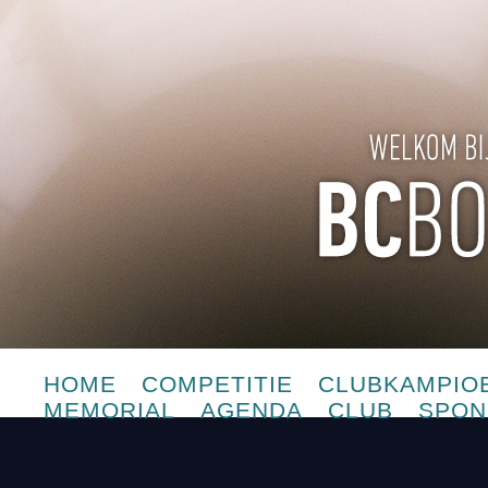
HOME
COMPETITIE
CLUBKAMPIO
MEMORIAL
AGENDA
CLUB
SPON