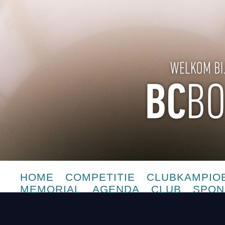
HOME
COMPETITIE
CLUBKAMPIO
MEMORIAL
AGENDA
CLUB
SPON