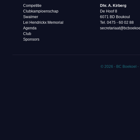
Competitie
Dhr. A. Kirberg
Clubkampioenschap
De Hoof 8
Swalmer
6071 BD Boukoul
Lei Hendrickx Memorial
Tel. 0475 - 60 02 88‬
Agenda
secretariaat@bcboekoe
Club
Sponsors
© 2026 - BC Boekoel -