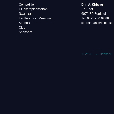
Competitie
Dhr. A. Kirberg
Clubkampioenschap
De Hoof 8
Swalmer
6071 BD Boukoul
Lei Hendrickx Memorial
Tel. 0475 - 60 02 88‬
Agenda
secretariaat@bcboekoe
Club
Sponsors
© 2026 - BC Boekoel -