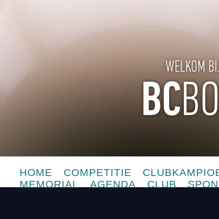
HOME
COMPETITIE
CLUBKAMPIO
MEMORIAL
AGENDA
CLUB
SPON