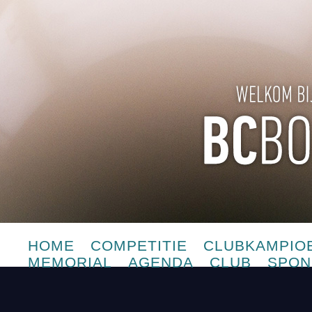
HOME
COMPETITIE
CLUBKAMPIO
MEMORIAL
AGENDA
CLUB
SPON