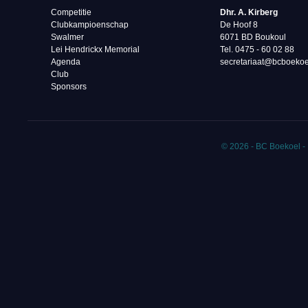
Competitie
Dhr. A. Kirberg
Clubkampioenschap
De Hoof 8
Swalmer
6071 BD Boukoul
Lei Hendrickx Memorial
Tel. 0475 - 60 02 88‬
Agenda
secretariaat@bcboekoe
Club
Sponsors
© 2026 - BC Boekoel -