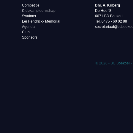
Competitie
Dhr. A. Kirberg
Clubkampioenschap
De Hoof 8
Swalmer
6071 BD Boukoul
Lei Hendrickx Memorial
Tel. 0475 - 60 02 88‬
Agenda
secretariaat@bcboekoe
Club
Sponsors
© 2026 - BC Boekoel -