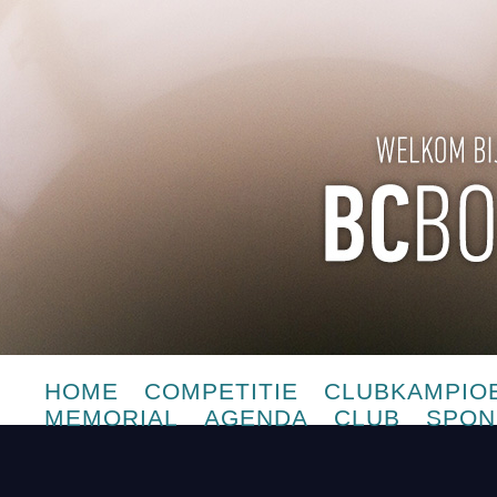
HOME
COMPETITIE
CLUBKAMPIO
MEMORIAL
AGENDA
CLUB
SPON