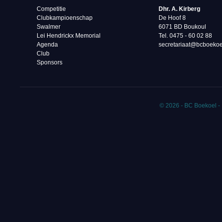
Competitie
Dhr. A. Kirberg
Clubkampioenschap
De Hoof 8
Swalmer
6071 BD Boukoul
Lei Hendrickx Memorial
Tel. 0475 - 60 02 88‬
Agenda
secretariaat@bcboekoe
Club
Sponsors
© 2026 - BC Boekoel -