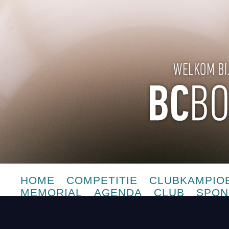
HOME
COMPETITIE
CLUBKAMPIO
MEMORIAL
AGENDA
CLUB
SPON