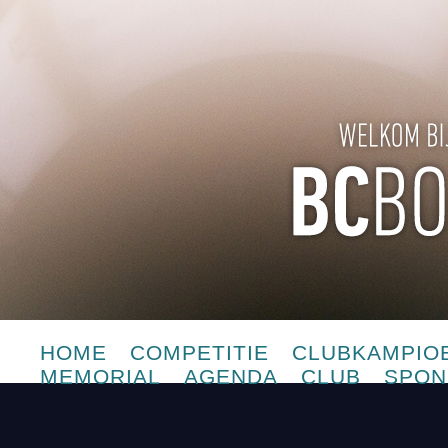
HOME
COMPETITIE
CLUBKAMPIO
MEMORIAL
AGENDA
CLUB
SPON