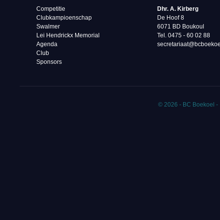
Competitie
Dhr. A. Kirberg
Clubkampioenschap
De Hoof 8
Swalmer
6071 BD Boukoul
Lei Hendrickx Memorial
Tel. 0475 - 60 02 88‬
Agenda
secretariaat@bcboekoe
Club
Sponsors
© 2026 - BC Boekoel -