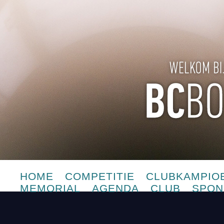
HOME
COMPETITIE
CLUBKAMPIO
MEMORIAL
AGENDA
CLUB
SPON