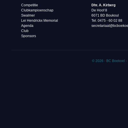
Competitie
Dhr. A. Kirberg
Clubkampioenschap
De Hoof 8
Swalmer
6071 BD Boukoul
Lei Hendrickx Memorial
Tel. 0475 - 60 02 88‬
Agenda
secretariaat@bcboekoe
Club
Sponsors
© 2026 - BC Boekoel -