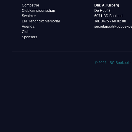
Competitie
Dhr. A. Kirberg
Clubkampioenschap
De Hoof 8
Swalmer
6071 BD Boukoul
Lei Hendrickx Memorial
Tel. 0475 - 60 02 88‬
Agenda
secretariaat@bcboekoe
Club
Sponsors
© 2026 - BC Boekoel -