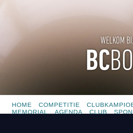
HOME
COMPETITIE
CLUBKAMPIO
MEMORIAL
AGENDA
CLUB
SPON