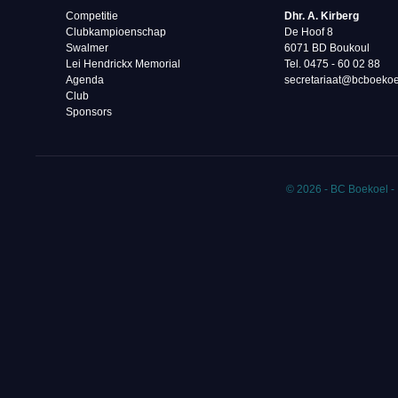
Competitie
Dhr. A. Kirberg
Clubkampioenschap
De Hoof 8
Swalmer
6071 BD Boukoul
Lei Hendrickx Memorial
Tel. 0475 - 60 02 88‬
Agenda
secretariaat@bcboekoe
Club
Sponsors
© 2026 - BC Boekoel -