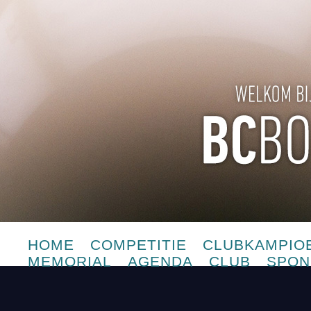
HOME
COMPETITIE
CLUBKAMPIO
MEMORIAL
AGENDA
CLUB
SPON