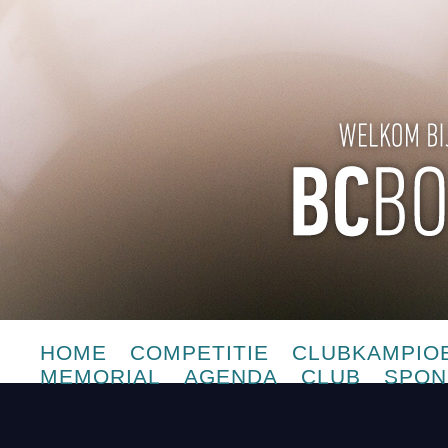
HOME
COMPETITIE
CLUBKAMPIO
MEMORIAL
AGENDA
CLUB
SPON