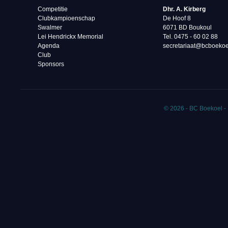
Competitie
Dhr. A. Kirberg
Clubkampioenschap
De Hoof 8
Swalmer
6071 BD Boukoul
Lei Hendrickx Memorial
Tel. 0475 - 60 02 88‬
Agenda
secretariaat@bcboekoe
Club
Sponsors
© 2026 - BC Boekoel -