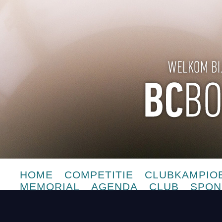
HOME
COMPETITIE
CLUBKAMPIO
MEMORIAL
AGENDA
CLUB
SPON