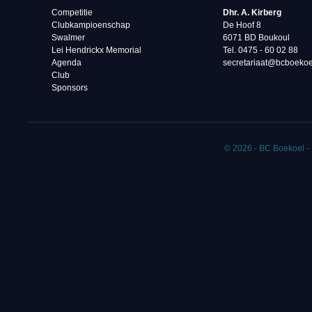
Competitie
Dhr. A. Kirberg
Clubkampioenschap
De Hoof 8
Swalmer
6071 BD Boukoul
Lei Hendrickx Memorial
Tel. 0475 - 60 02 88‬
Agenda
secretariaat@bcboekoe
Club
Sponsors
© 2026 - BC Boekoel -