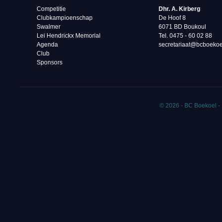
Competitie
Dhr. A. Kirberg
Clubkampioenschap
De Hoof 8
Swalmer
6071 BD Boukoul
Lei Hendrickx Memorial
Tel. 0475 - 60 02 88‬
Agenda
secretariaat@bcboekoe
Club
Sponsors
© 2026 - BC Boekoel -