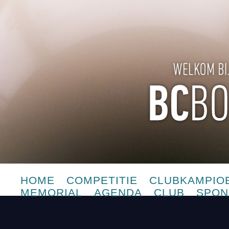
HOME
COMPETITIE
CLUBKAMPIO
MEMORIAL
AGENDA
CLUB
SPON