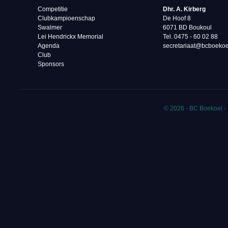
Competitie
Dhr. A. Kirberg
Clubkampioenschap
De Hoof 8
Swalmer
6071 BD Boukoul
Lei Hendrickx Memorial
Tel. 0475 - 60 02 88‬
Agenda
secretariaat@bcboekoe
Club
Sponsors
© 2026 - BC Boekoel -