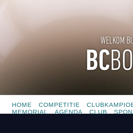
HOME
COMPETITIE
CLUBKAMPIO
MEMORIAL
AGENDA
CLUB
SPON