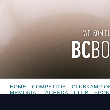
HOME
COMPETITIE
CLUBKAMPIO
MEMORIAL
AGENDA
CLUB
SPON