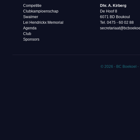
Competitie
Dhr. A. Kirberg
Clubkampioenschap
De Hoof 8
Swalmer
6071 BD Boukoul
Lei Hendrickx Memorial
Tel. 0475 - 60 02 88‬
Agenda
secretariaat@bcboekoe
Club
Sponsors
© 2026 - BC Boekoel -