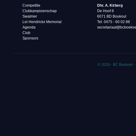
Competitie
Dhr. A. Kirberg
Clubkampioenschap
De Hoof 8
Swalmer
6071 BD Boukoul
Lei Hendrickx Memorial
Tel. 0475 - 60 02 88‬
Agenda
secretariaat@bcboekoe
Club
Sponsors
© 2026 - BC Boekoel -