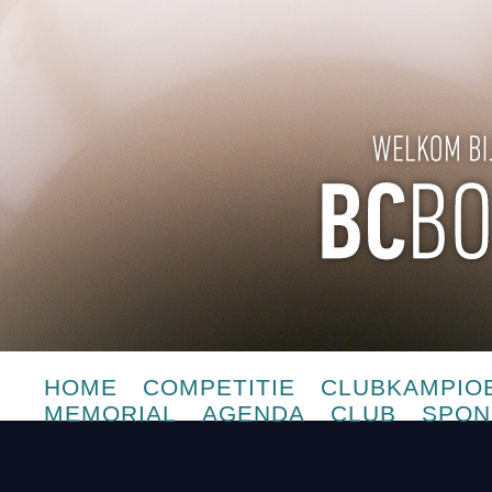
HOME
COMPETITIE
CLUBKAMPIO
MEMORIAL
AGENDA
CLUB
SPON