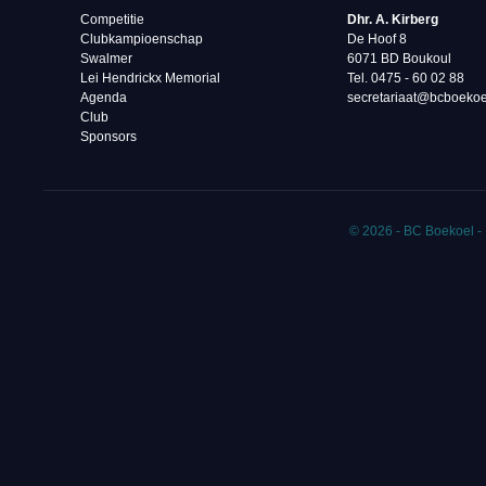
Competitie
Dhr. A. Kirberg
Clubkampioenschap
De Hoof 8
Swalmer
6071 BD Boukoul
Lei Hendrickx Memorial
Tel. 0475 - 60 02 88‬
Agenda
secretariaat@bcboekoe
Club
Sponsors
© 2026 - BC Boekoel -