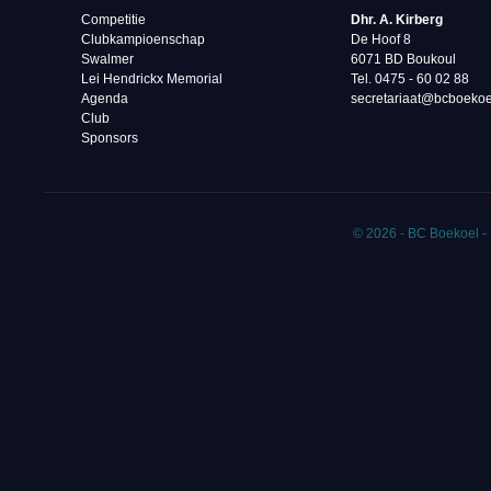
Competitie
Dhr. A. Kirberg
Clubkampioenschap
De Hoof 8
Swalmer
6071 BD Boukoul
Lei Hendrickx Memorial
Tel. 0475 - 60 02 88‬
Agenda
secretariaat@bcboekoe
Club
Sponsors
© 2026 - BC Boekoel -