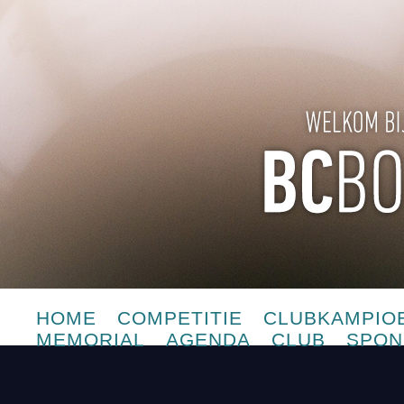
HOME
COMPETITIE
CLUBKAMPIO
MEMORIAL
AGENDA
CLUB
SPON