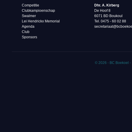
Competitie
Dhr. A. Kirberg
Clubkampioenschap
De Hoof 8
Swalmer
6071 BD Boukoul
Lei Hendrickx Memorial
Tel. 0475 - 60 02 88‬
Agenda
secretariaat@bcboekoe
Club
Sponsors
© 2026 - BC Boekoel -