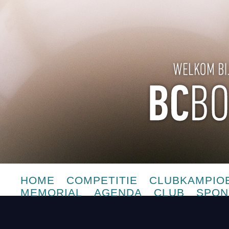
HOME
COMPETITIE
CLUBKAMPIO
MEMORIAL
AGENDA
CLUB
SPON