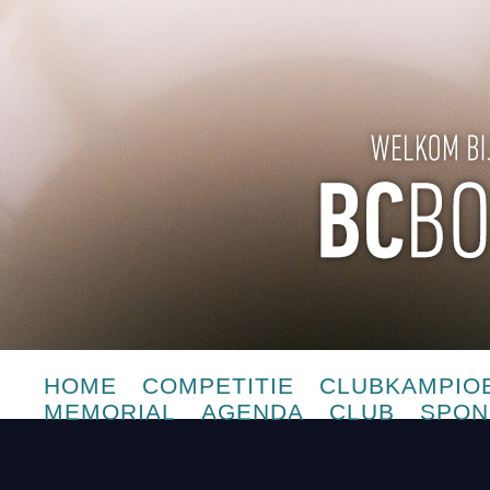
HOME
COMPETITIE
CLUBKAMPIO
MEMORIAL
AGENDA
CLUB
SPON