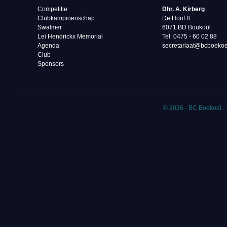
Competitie
Dhr. A. Kirberg
Clubkampioenschap
De Hoof 8
Swalmer
6071 BD Boukoul
Lei Hendrickx Memorial
Tel. 0475 - 60 02 88‬
Agenda
secretariaat@bcboekoe
Club
Sponsors
© 2026 - BC Boekoel -