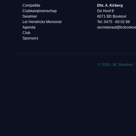
Competitie
Dhr. A. Kirberg
Clubkampioenschap
De Hoof 8
Swalmer
6071 BD Boukoul
Lei Hendrickx Memorial
Tel. 0475 - 60 02 88‬
Agenda
secretariaat@bcboekoe
Club
Sponsors
© 2026 - BC Boekoel -