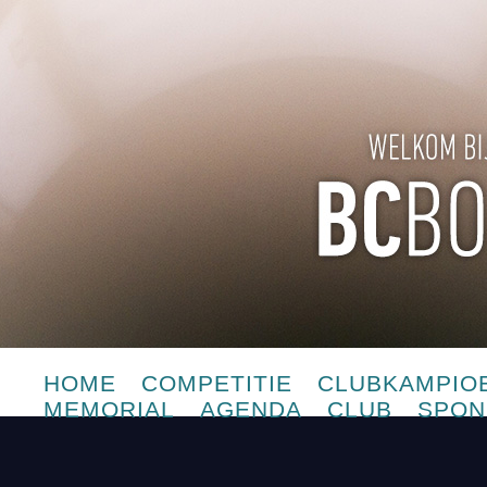
HOME
COMPETITIE
CLUBKAMPIO
MEMORIAL
AGENDA
CLUB
SPON