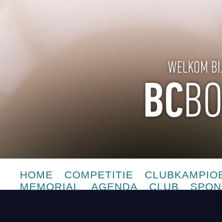
HOME
COMPETITIE
CLUBKAMPIO
MEMORIAL
AGENDA
CLUB
SPON