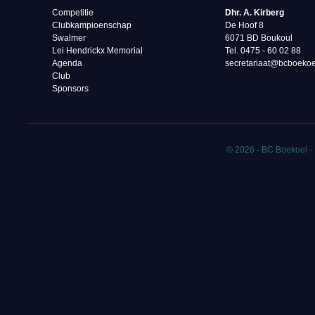
Competitie
Dhr. A. Kirberg
Clubkampioenschap
De Hoof 8
Swalmer
6071 BD Boukoul
Lei Hendrickx Memorial
Tel. 0475 - 60 02 88‬
Agenda
secretariaat@bcboekoe
Club
Sponsors
© 2026 - BC Boekoel -