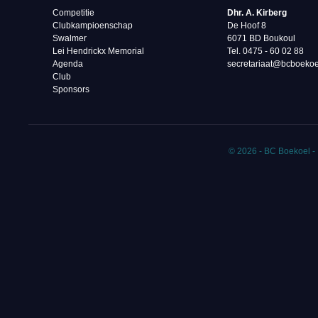
Competitie
Dhr. A. Kirberg
Clubkampioenschap
De Hoof 8
Swalmer
6071 BD Boukoul
Lei Hendrickx Memorial
Tel. 0475 - 60 02 88‬
Agenda
secretariaat@bcboekoe
Club
Sponsors
© 2026 - BC Boekoel -