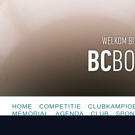
HOME
COMPETITIE
CLUBKAMPIO
MEMORIAL
AGENDA
CLUB
SPON