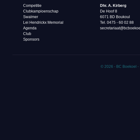
Competitie
Dhr. A. Kirberg
Clubkampioenschap
De Hoof 8
Swalmer
6071 BD Boukoul
Lei Hendrickx Memorial
Tel. 0475 - 60 02 88‬
Agenda
secretariaat@bcboekoe
Club
Sponsors
© 2026 - BC Boekoel -