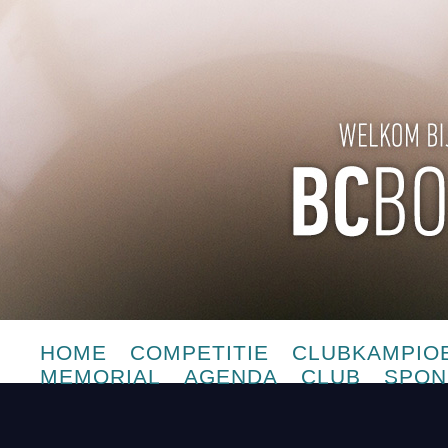
HOME
COMPETITIE
CLUBKAMPIO
MEMORIAL
AGENDA
CLUB
SPON