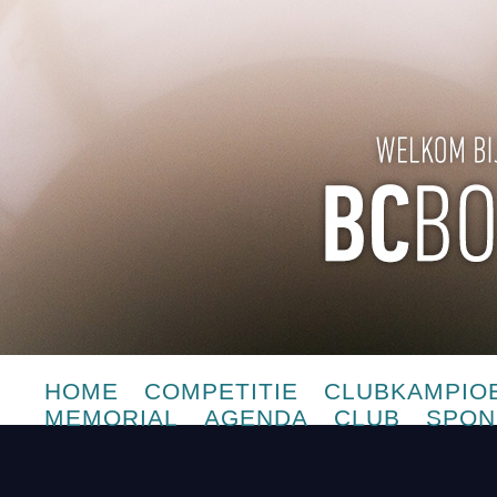
HOME
COMPETITIE
CLUBKAMPIO
MEMORIAL
AGENDA
CLUB
SPON