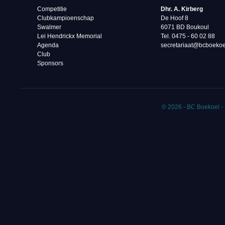
Competitie
Dhr. A. Kirberg
Clubkampioenschap
De Hoof 8
Swalmer
6071 BD Boukoul
Lei Hendrickx Memorial
Tel. 0475 - 60 02 88‬
Agenda
secretariaat@bcboekoe
Club
Sponsors
© 2026 - BC Boekoel -