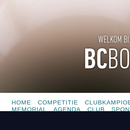
HOME
COMPETITIE
CLUBKAMPIO
MEMORIAL
AGENDA
CLUB
SPON