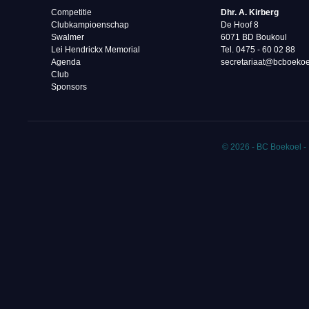
Competitie
Dhr. A. Kirberg
Clubkampioenschap
De Hoof 8
Swalmer
6071 BD Boukoul
Lei Hendrickx Memorial
Tel. 0475 - 60 02 88‬
Agenda
secretariaat@bcboekoe
Club
Sponsors
© 2026 - BC Boekoel -